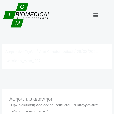
Μετάβαση
στο
Μενού
περιεχόμενο
Αφήστε ένα Σχόλιο
/ Από
Cimbiomedical
/
26/03/2024
Catalogo_Web_2021
←
Προηγούμενο Πολυμέσα
Αφήστε μια απάντηση
Η ηλ. διεύθυνση σας δεν δημοσιεύεται.
Τα υποχρεωτικά
πεδία σημειώνονται με
*