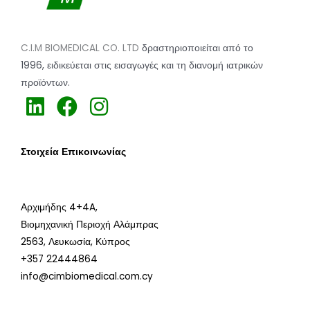
C.I.M BIOMEDICAL CO. LTD
δραστηριοποιείται από το
1996,
ειδικεύεται
στις εισαγωγές και τη διανομή ιατρικών
προϊόντων.
h
h
h
t
t
t
t
t
t
Στοιχεία Επικοινωνίας
p
p
p
s
s
s
:
:
:
Αρχιμήδης 4+4A,
/
/
/
Βιομηχανική Περιοχή Αλάμπρας
/
/
/
2563,
Λευκωσία, Κύπρος
+357 22444864
w
w
w
info@cimbiomedical.com.cy
w
w
w
w
w
w