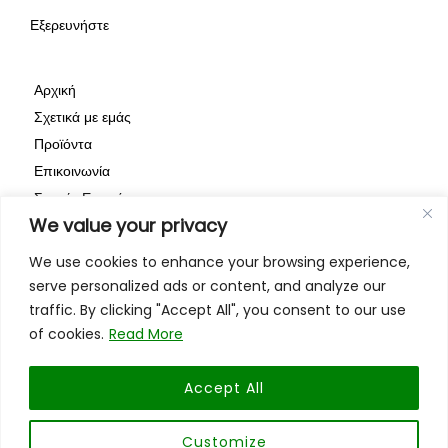
.
.
.
Εξερευνήστε
l
f
i
i
a
n
Αρχική
n
c
s
Σχετικά με εμάς
k
e
t
Προϊόντα
e
b
a
Επικοινωνία
d
o
g
Συχνές Ερωτήσεις
We value your privacy
Πολιτική Απορρήτου
i
o
r
n
k
a
We use cookies to enhance your browsing experience,
serve personalized ads or content, and analyze our
.
.
m
traffic. By clicking "Accept All", you consent to our use
c
c
.
of cookies.
Read More
o
o
c
m
m
o
ISO 9001:2015
Accept All
/
/
m
Customize