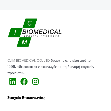
C.I.M BIOMEDICAL CO. LTD
δραστηριοποιείται από το
1996,
ειδικεύεται
στις εισαγωγές και τη διανομή ιατρικών
προϊόντων.
h
h
h
t
t
t
t
t
t
Στοιχεία Επικοινωνίας
p
p
p
s
s
s