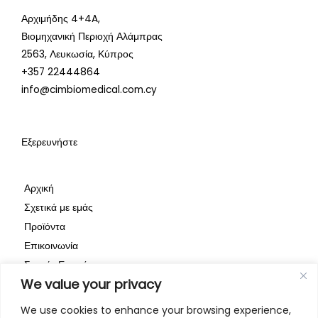
:
:
:
Αρχιμήδης 4+4A,
/
/
/
Βιομηχανική Περιοχή Αλάμπρας
/
/
/
2563,
Λευκωσία, Κύπρος
+357 22444864
w
w
w
info@cimbiomedical.com.cy
w
w
w
w
w
w
.
.
.
Εξερευνήστε
l
f
i
i
a
n
Αρχική
n
c
s
Σχετικά με εμάς
k
e
t
Προϊόντα
e
b
a
Επικοινωνία
d
o
g
Συχνές Ερωτήσεις
We value your privacy
Πολιτική Απορρήτου
i
o
r
n
k
a
We use cookies to enhance your browsing experience,