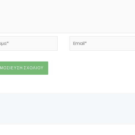
α*
Email*