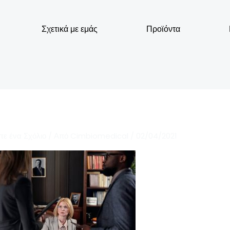
Σχετικά με εμάς
Προϊόντα
τε ένα Σχόλιο
/ Από
Cimbiomedical
/
02/04/2021