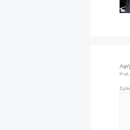
Αφή
Η ηλ.
Σχόλ